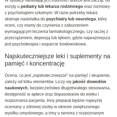
W sytuacji narastających trudności dobrze jest zacząć od
wizyty u
pediatry lub lekarza rodzinnego
oraz rozmowy
z psychologiem szkolnym. W razie potrzeby lekarz
skieruje nastolatka do
psychiatry lub neurologa
, który
oceni, czy mamy do czynienia z zaburzeniem
wymagającym leczenia farmakologicznego, czy raczej z
przeciążeniem, depresją lub lękiem, gdzie najważniejsza
jest psychoterapia i wsparcie środowiskowe.
Najskuteczniejsze leki i suplementy na
pamięć i koncentrację
Ocena, co jest „najskuteczniejsze” na pamięć i skupienie,
zależy od kilku elementów. Liczy się
jakość dowodów
naukowych
, bezpieczeństwo długotrwałego stosowania,
dostępność w aptece oraz dopasowanie do wieku i
rozpoznania pacjenta. Inny preparat będzie najwyżej
oceniany u zdrowej osoby w okresie zwiększonego
wysiłku umysłowego, a inny u seniora z rozpoznanym