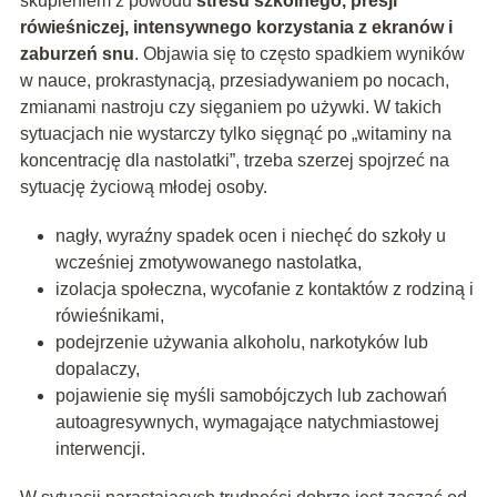
skupieniem z powodu
stresu szkolnego, presji
rówieśniczej, intensywnego korzystania z ekranów i
zaburzeń snu
. Objawia się to często spadkiem wyników
w nauce, prokrastynacją, przesiadywaniem po nocach,
zmianami nastroju czy sięganiem po używki. W takich
sytuacjach nie wystarczy tylko sięgnąć po „witaminy na
koncentrację dla nastolatki”, trzeba szerzej spojrzeć na
sytuację życiową młodej osoby.
nagły, wyraźny spadek ocen i niechęć do szkoły u
wcześniej zmotywowanego nastolatka,
izolacja społeczna, wycofanie z kontaktów z rodziną i
rówieśnikami,
podejrzenie używania alkoholu, narkotyków lub
dopalaczy,
pojawienie się myśli samobójczych lub zachowań
autoagresywnych, wymagające natychmiastowej
interwencji.