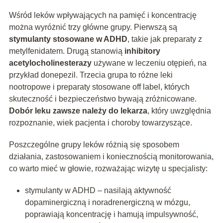
Wśród leków wpływających na pamięć i koncentrację
można wyróżnić trzy główne grupy. Pierwszą są
stymulanty stosowane w ADHD
, takie jak preparaty z
metylfenidatem. Drugą stanowią
inhibitory
acetylocholinesterazy
używane w leczeniu otępień, na
przykład donepezil. Trzecia grupa to różne leki
nootropowe i preparaty stosowane off label, których
skuteczność i bezpieczeństwo bywają zróżnicowane.
Dobór leku zawsze należy do lekarza
, który uwzględnia
rozpoznanie, wiek pacjenta i choroby towarzyszące.
Poszczególne grupy leków różnią się sposobem
działania, zastosowaniem i koniecznością monitorowania,
co warto mieć w głowie, rozważając wizytę u specjalisty:
stymulanty w ADHD – nasilają aktywność
dopaminergiczną i noradrenergiczną w mózgu,
poprawiają koncentrację i hamują impulsywność,