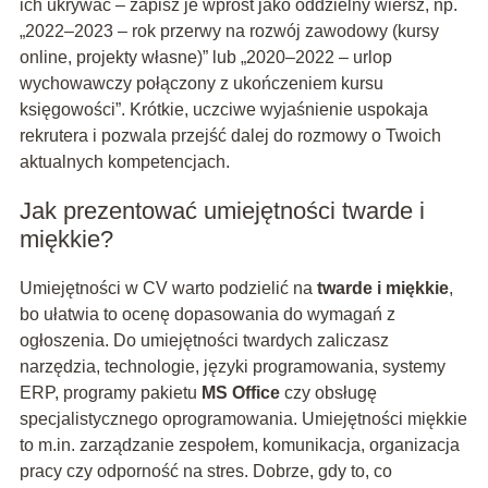
ich ukrywać – zapisz je wprost jako oddzielny wiersz, np.
„2022–2023 – rok przerwy na rozwój zawodowy (kursy
online, projekty własne)” lub „2020–2022 – urlop
wychowawczy połączony z ukończeniem kursu
księgowości”. Krótkie, uczciwe wyjaśnienie uspokaja
rekrutera i pozwala przejść dalej do rozmowy o Twoich
aktualnych kompetencjach.
Jak prezentować umiejętności twarde i
miękkie?
Umiejętności w CV warto podzielić na
twarde i miękkie
,
bo ułatwia to ocenę dopasowania do wymagań z
ogłoszenia. Do umiejętności twardych zaliczasz
narzędzia, technologie, języki programowania, systemy
ERP, programy pakietu
MS Office
czy obsługę
specjalistycznego oprogramowania. Umiejętności miękkie
to m.in. zarządzanie zespołem, komunikacja, organizacja
pracy czy odporność na stres. Dobrze, gdy to, co