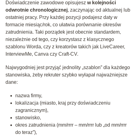
Doświadczenie zawodowe opisujesz
w kolejności
odwrotnie chronologicznej
, zaczynając od aktualnej lub
ostatniej pracy. Przy każdej pozycji podajesz daty w
formacie miesiąc/rok, co ułatwia porównanie okresów
zatrudnienia. Taki porządek jest obecnie standardem,
niezależnie od tego, czy korzystasz z klasycznego
szablonu Worda, czy z kreatorów takich jak LiveCareer,
InterviewMe, Canva czy Craft‑CV.
Najwygodniej jest przyjąć jednolity „szablon” dla każdego
stanowiska, żeby rekruter szybko wyłapał najważniejsze
dane:
nazwa firmy,
lokalizacja (miasto, kraj przy doświadczeniu
zagranicznym),
stanowisko,
okres zatrudnienia (mm/rrrr – mm/rrrr lub „od mm/rrrr
do teraz”),