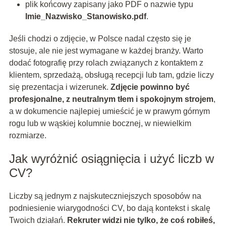
plik końcowy zapisany jako PDF o nazwie typu
Imie_Nazwisko_Stanowisko.pdf
.
Jeśli chodzi o zdjęcie, w Polsce nadal często się je
stosuje, ale nie jest wymagane w każdej branży. Warto
dodać fotografię przy rolach związanych z kontaktem z
klientem, sprzedażą, obsługą recepcji lub tam, gdzie liczy
się prezentacja i wizerunek.
Zdjęcie powinno być
profesjonalne, z neutralnym tłem i spokojnym strojem
,
a w dokumencie najlepiej umieścić je w prawym górnym
rogu lub w wąskiej kolumnie bocznej, w niewielkim
rozmiarze.
Jak wyróżnić osiągnięcia i użyć liczb w
CV?
Liczby są jednym z najskuteczniejszych sposobów na
podniesienie wiarygodności CV, bo dają kontekst i skalę
Twoich działań.
Rekruter widzi nie tylko, że coś robiłeś,