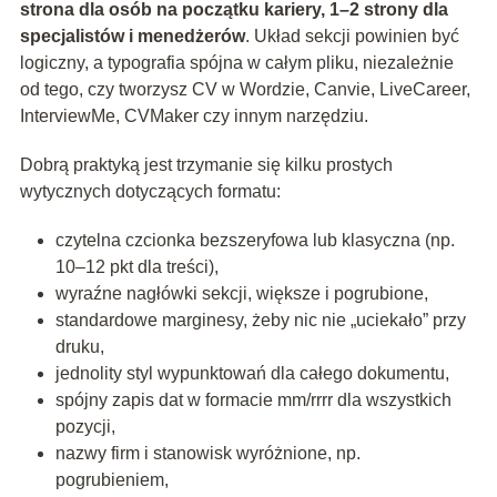
strona dla osób na początku kariery, 1–2 strony dla
specjalistów i menedżerów
. Układ sekcji powinien być
logiczny, a typografia spójna w całym pliku, niezależnie
od tego, czy tworzysz CV w Wordzie, Canvie, LiveCareer,
InterviewMe, CVMaker czy innym narzędziu.
Dobrą praktyką jest trzymanie się kilku prostych
wytycznych dotyczących formatu:
czytelna czcionka bezszeryfowa lub klasyczna (np.
10–12 pkt dla treści),
wyraźne nagłówki sekcji, większe i pogrubione,
standardowe marginesy, żeby nic nie „uciekało” przy
druku,
jednolity styl wypunktowań dla całego dokumentu,
spójny zapis dat w formacie mm/rrrr dla wszystkich
pozycji,
nazwy firm i stanowisk wyróżnione, np.
pogrubieniem,