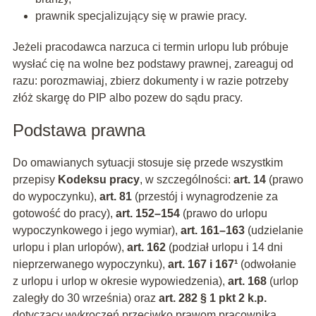
prawnik specjalizujący się w prawie pracy.
Jeżeli pracodawca narzuca ci termin urlopu lub próbuje
wysłać cię na wolne bez podstawy prawnej, zareaguj od
razu: porozmawiaj, zbierz dokumenty i w razie potrzeby
złóż skargę do PIP albo pozew do sądu pracy.
Podstawa prawna
Do omawianych sytuacji stosuje się przede wszystkim
przepisy
Kodeksu pracy
, w szczególności:
art. 14
(prawo
do wypoczynku),
art. 81
(przestój i wynagrodzenie za
gotowość do pracy),
art. 152–154
(prawo do urlopu
wypoczynkowego i jego wymiar),
art. 161–163
(udzielanie
urlopu i plan urlopów),
art. 162
(podział urlopu i 14 dni
nieprzerwanego wypoczynku),
art. 167 i 167¹
(odwołanie
z urlopu i urlop w okresie wypowiedzenia),
art. 168
(urlop
zaległy do 30 września) oraz
art. 282 § 1 pkt 2 k.p.
dotyczący wykroczeń przeciwko prawom pracownika.