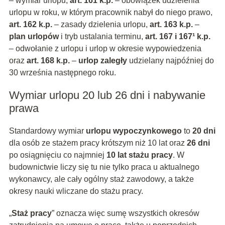
– wymiar urlopu,
art. 161 k.p.
– obowiązek udzielenia
urlopu w roku, w którym pracownik nabył do niego prawo,
art. 162 k.p.
– zasady dzielenia urlopu,
art. 163 k.p.
–
plan urlopów
i tryb ustalania terminu,
art. 167 i 167¹ k.p.
– odwołanie z urlopu i urlop w okresie wypowiedzenia
oraz
art. 168 k.p.
–
urlop zaległy
udzielany najpóźniej do
30 września następnego roku.
Wymiar urlopu 20 lub 26 dni i nabywanie
prawa
Standardowy wymiar
urlopu wypoczynkowego
to
20 dni
dla osób ze stażem pracy krótszym niż 10 lat oraz
26 dni
po osiągnięciu co najmniej
10 lat stażu pracy
. W
budownictwie liczy się tu nie tylko praca u aktualnego
wykonawcy, ale cały ogólny staż zawodowy, a także
okresy nauki wliczane do stażu pracy.
„
Staż pracy
” oznacza więc sumę wszystkich okresów