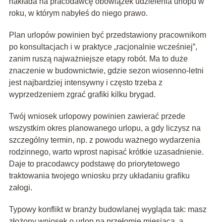
nakłada na pracodawcę obowiązek udzielenia urlopu w
roku, w którym nabyłeś do niego prawo.
Plan urlopów powinien być przedstawiony pracownikom
po konsultacjach i w praktyce „racjonalnie wcześniej”,
zanim ruszą najważniejsze etapy robót. Ma to duże
znaczenie w budownictwie, gdzie sezon wiosenno‑letni
jest najbardziej intensywny i często trzeba z
wyprzedzeniem zgrać grafiki kilku brygad.
Twój wniosek urlopowy powinien zawierać przede
wszystkim okres planowanego urlopu, a gdy liczysz na
szczególny termin, np. z powodu ważnego wydarzenia
rodzinnego, warto wprost napisać krótkie uzasadnienie.
Daje to pracodawcy podstawę do priorytetowego
traktowania twojego wniosku przy układaniu grafiku
załogi.
Typowy konflikt w branży budowlanej wygląda tak: masz
złożony wniosek o urlop na przełomie miesiąca, a