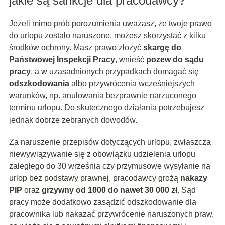
jakie są sankcje dla pracodawcy?
Jeżeli mimo prób porozumienia uważasz, że twoje prawo
do urlopu zostało naruszone, możesz skorzystać z kilku
środków ochrony. Masz prawo złożyć
skargę do
Państwowej Inspekcji Pracy
, wnieść
pozew do sądu
pracy
, a w uzasadnionych przypadkach domagać się
odszkodowania
albo przywrócenia wcześniejszych
warunków, np. anulowania bezprawnie narzuconego
terminu urlopu. Do skutecznego działania potrzebujesz
jednak dobrze zebranych dowodów.
Za naruszenie przepisów dotyczących urlopu, zwłaszcza
niewywiązywanie się z obowiązku udzielenia urlopu
zaległego do 30 września czy przymusowe wysyłanie na
urlop bez podstawy prawnej, pracodawcy grożą
nakazy
PIP
oraz
grzywny od 1000 do nawet 30 000 zł
. Sąd
pracy może dodatkowo zasądzić odszkodowanie dla
pracownika lub nakazać przywrócenie naruszonych praw,