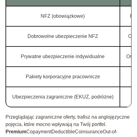
NFZ (obowiązkowe)
Pa
Dobrowolne ubezpieczenie NFZ
Oso
Prywatne ubezpieczenie indywidualne
Osob
Pakiety korporacyjne pracownicze
Ubezpieczenia zagraniczne (EKUZ, podróżne)
Przeglądając zagraniczne oferty, trafisz na anglojęzyczne
pojęcia, które mocno wpływają na Twój portfel.
Premium
CopaymentDeductibleCoinsuranceOut-of-