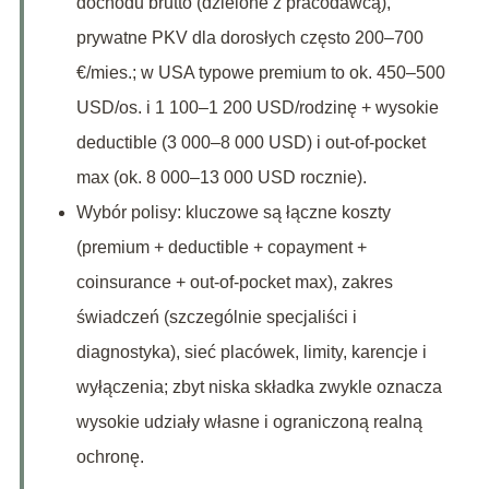
dochodu brutto (dzielone z pracodawcą),
prywatne PKV dla dorosłych często 200–700
€/mies.; w USA typowe premium to ok. 450–500
USD/os. i 1 100–1 200 USD/rodzinę + wysokie
deductible (3 000–8 000 USD) i out-of-pocket
max (ok. 8 000–13 000 USD rocznie).
Wybór polisy: kluczowe są łączne koszty
(premium + deductible + copayment +
coinsurance + out-of-pocket max), zakres
świadczeń (szczególnie specjaliści i
diagnostyka), sieć placówek, limity, karencje i
wyłączenia; zbyt niska składka zwykle oznacza
wysokie udziały własne i ograniczoną realną
ochronę.