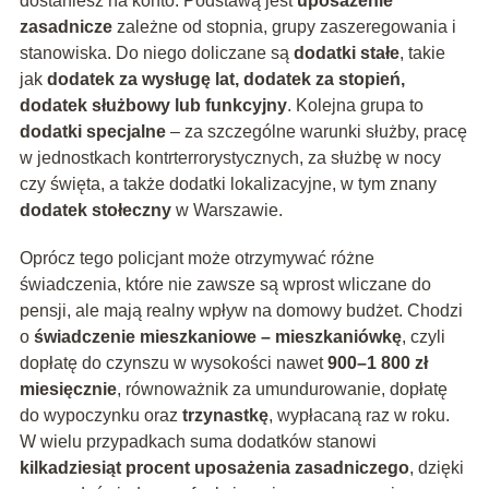
dostaniesz na konto. Podstawą jest
uposażenie
zasadnicze
zależne od stopnia, grupy zaszeregowania i
stanowiska. Do niego doliczane są
dodatki stałe
, takie
jak
dodatek za wysługę lat, dodatek za stopień,
dodatek służbowy lub funkcyjny
. Kolejna grupa to
dodatki specjalne
– za szczególne warunki służby, pracę
w jednostkach kontrterrorystycznych, za służbę w nocy
czy święta, a także dodatki lokalizacyjne, w tym znany
dodatek stołeczny
w Warszawie.
Oprócz tego policjant może otrzymywać różne
świadczenia, które nie zawsze są wprost wliczane do
pensji, ale mają realny wpływ na domowy budżet. Chodzi
o
świadczenie mieszkaniowe – mieszkaniówkę
, czyli
dopłatę do czynszu w wysokości nawet
900–1 800 zł
miesięcznie
, równoważnik za umundurowanie, dopłatę
do wypoczynku oraz
trzynastkę
, wypłacaną raz w roku.
W wielu przypadkach suma dodatków stanowi
kilkadziesiąt procent uposażenia zasadniczego
, dzięki