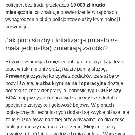
policjant bez trudu przekracza
10 000 zł brutto
miesięcznie
, co znajduje potwierdzenie w raportach
wynagrodzenia.pl dla policjantów służby kryminalnej i
prewencji.
Jak pion służby i lokalizacja (miasto vs
mała jednostka) zmieniają zarobki?
Różnice w pensjach między policjantami wynikają też z
tego, w jakim pionie służą i gdzie pełnią służbę.
Prewencja
częściej korzysta z dodatków za służbę w
nocy i święta,
służba kryminalna i operacyjna
dostaje
dodatki za charakter pracy, a jednostki typu
CBŚP czy
BOA
mają w systemie przewidziane wyższe dodatki
specjalne za ryzyko i gotowość bojową. W pionach
logistycznych i technicznych dodatki są zwykle niższe, ale
za to służba bywa bardziej przewidywalna, co dla części
funkcjonariuszy ma duże znaczenie. Miejsce służby
również robi różnicę – w dużych miastach jak Warszawa