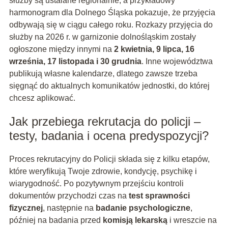
służby są ustalane regionalnie, a przykładowy
harmonogram dla Dolnego Śląska pokazuje, że przyjęcia
odbywają się w ciągu całego roku. Rozkazy przyjęcia do
służby na 2026 r. w garnizonie dolnośląskim zostały
ogłoszone między innymi na
2 kwietnia, 9 lipca, 16
września, 17 listopada i 30 grudnia
. Inne województwa
publikują własne kalendarze, dlatego zawsze trzeba
sięgnąć do aktualnych komunikatów jednostki, do której
chcesz aplikować.
Jak przebiega rekrutacja do policji –
testy, badania i ocena predyspozycji?
Proces rekrutacyjny do Policji składa się z kilku etapów,
które weryfikują Twoje zdrowie, kondycję, psychikę i
wiarygodność. Po pozytywnym przejściu kontroli
dokumentów przychodzi czas na
test sprawności
fizycznej
, następnie na
badanie psychologiczne
,
później na badania przed
komisją lekarską
i wreszcie na