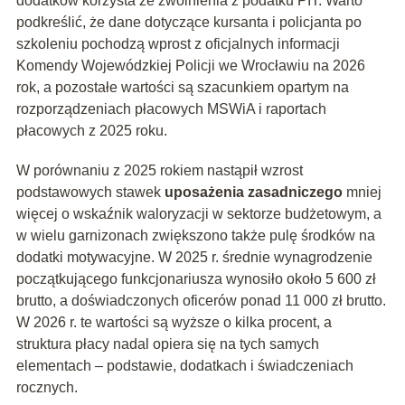
dodatków korzysta ze zwolnienia z podatku PIT. Warto
podkreślić, że dane dotyczące kursanta i policjanta po
szkoleniu pochodzą wprost z oficjalnych informacji
Komendy Wojewódzkiej Policji we Wrocławiu na 2026
rok, a pozostałe wartości są szacunkiem opartym na
rozporządzeniach płacowych MSWiA i raportach
płacowych z 2025 roku.
W porównaniu z 2025 rokiem nastąpił wzrost
podstawowych stawek
uposażenia zasadniczego
mniej
więcej o wskaźnik waloryzacji w sektorze budżetowym, a
w wielu garnizonach zwiększono także pulę środków na
dodatki motywacyjne. W 2025 r. średnie wynagrodzenie
początkującego funkcjonariusza wynosiło około 5 600 zł
brutto, a doświadczonych oficerów ponad 11 000 zł brutto.
W 2026 r. te wartości są wyższe o kilka procent, a
struktura płacy nadal opiera się na tych samych
elementach – podstawie, dodatkach i świadczeniach
rocznych.