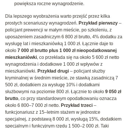
powiększa roczne wynagrodzenie.
Dla lepszego wyobrażenia warto przejść przez kilka
prostych scenariuszy wynagrodzeń.
Przykład pierwszy
–
policjant prewencji w małym mieście, po szkoleniu, z
uposażeniem zasadniczym 6 800 zł brutto, 4% dodatku za
wysługę lat i mieszkaniówką 1 000 zł. Łącznie daje to
około
7 000 zł brutto plus 1 000 zł nieopodatkowanej
mieszkaniówki
, co przekłada się na około 5 600 zł netto
wynagrodzenia i dodatkowe 1 000 zł wpływów z
mieszkaniówki.
Przykład drugi
– policjant służby
kryminalnej w średnim mieście, ze stawką zasadniczą 7
500 zł, dodatkiem za wysługę 10% i dodatkami
służbowymi na poziomie 800 zł. Łącznie to około
9 050 zł
brutto
, co przy standardowym opodatkowaniu oznacza
około 6 800–7 000 zł netto.
Przykład trzeci
–
funkcjonariusz z 15–letnim stażem w jednostce
specjalnej, z podstawą 8 000 zł, wysługą 15%, dodatkiem
specjalnym i funkcyjnym rzędu 1 500–2 000 zł. Taki