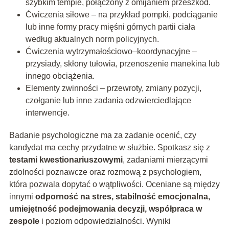
szybkim tempie, połączony z omijaniem przeszkód.
Ćwiczenia siłowe – na przykład pompki, podciąganie
lub inne formy pracy mięśni górnych partii ciała
według aktualnych norm policyjnych.
Ćwiczenia wytrzymałościowo–koordynacyjne –
przysiady, skłony tułowia, przenoszenie manekina lub
innego obciążenia.
Elementy zwinności – przewroty, zmiany pozycji,
czołganie lub inne zadania odzwierciedlające
interwencje.
Badanie psychologiczne ma za zadanie ocenić, czy
kandydat ma cechy przydatne w służbie. Spotkasz się z
testami kwestionariuszowymi
, zadaniami mierzącymi
zdolności poznawcze oraz rozmową z psychologiem,
która pozwala dopytać o wątpliwości. Oceniane są między
innymi
odporność na stres, stabilność emocjonalna,
umiejętność podejmowania decyzji, współpraca w
zespole
i poziom odpowiedzialności. Wyniki