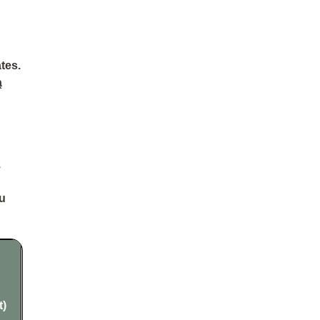
tes
.
ą
z
żu
t)