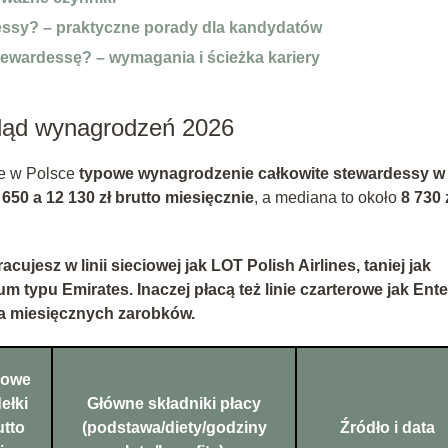
ssy? – praktyczne porady dla kandydatów
stewardessę? – wymagania i ścieżka kariery
gląd wynagrodzeń 2026
że w Polsce
typowe wynagrodzenie całkowite stewardessy w
 650 a 12 130 zł brutto miesięcznie
, a mediana to około
8 730 
cujesz w linii sieciowej jak
LOT Polish Airlines
, taniej jak
ium typu
Emirates
. Inaczej płacą też linie czarterowe jak
Ente
a miesięcznych zarobków.
powe
ełki
Główne składniki płacy
utto
(podstawa/diety/godziny
Źródło i data