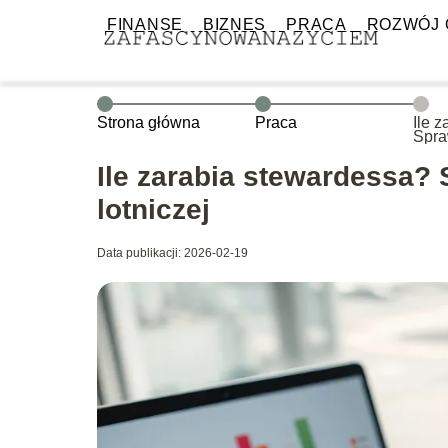
FINANSE
BIZNES
PRACA
ROZWÓJ 
Strona główna
Praca
Ile 
Spra
branż
Ile zarabia stewardessa?
lotniczej
Data publikacji: 2026-02-19