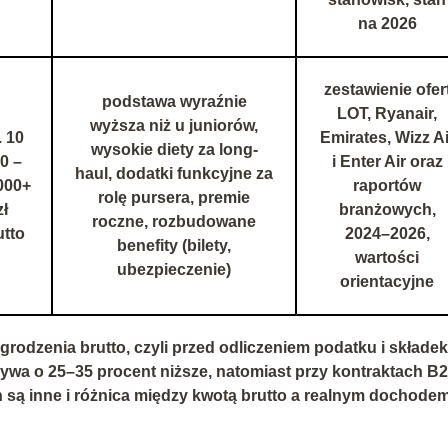
na 2026
zestawienie ofer
podstawa wyraźnie
LOT, Ryanair,
wyższa niż u juniorów,
. 10
Emirates, Wizz Ai
wysokie diety za long-
0 –
i Enter Air oraz
haul, dodatki funkcyjne za
000+
raportów
rolę pursera, premie
zł
branżowych,
roczne, rozbudowane
utto
2024–2026,
benefity (bilety,
wartości
ubezpieczenie)
orientacyjne
grodzenia brutto
, czyli przed odliczeniem podatku i składek
bywa o 25–35 procent niższe
, natomiast przy kontraktach B
n są inne i różnica między kwotą brutto a realnym dochodem