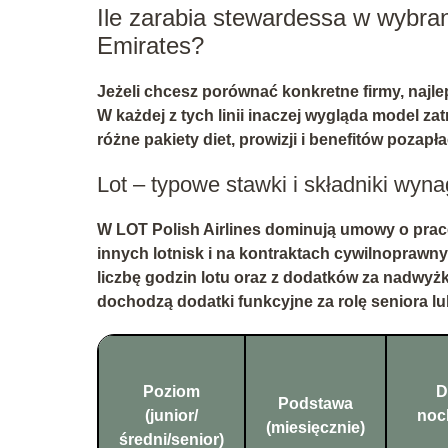
Ile zarabia stewardessa w wybran
Emirates?
Jeżeli chcesz porównać konkretne firmy, najl
W każdej z tych linii inaczej wygląda model zat
różne pakiety diet, prowizji i benefitów pozap
Lot – typowe stawki i składniki wyn
W
LOT Polish Airlines
dominują umowy o prac
innych lotnisk i na kontraktach cywilnoprawny
liczbę godzin lotu
oraz z dodatków za nadwyżkę
dochodzą dodatki funkcyjne za rolę seniora l
Poziom
D
Podstawa
(junior/
nocl
(miesięcznie)
średni/senior)