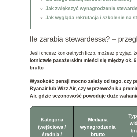
Jak zwiększyć wynagrodzenie stewarde
Jak wygląda rekrutacja i szkolenie na 
Ile zarabia stewardessa? – prze
Jeśli chcesz konkretnych liczb, możesz przyjąć, 
lotnictwie pasażerskim mieści się między ok. 6
brutto
Wysokość pensji mocno zależy od tego, czy pra
Ryanair
lub
Wizz Air
, czy w przewoźniku prem
Air
, gdzie sezonowość powoduje duże wahani
Ty
Kategoria
Mediana
wid
(wejściowa /
wynagrodzenia
br
średnia /
brutto