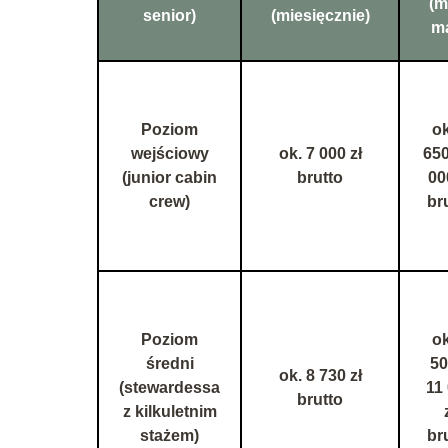
(m
senior)
(miesięcznie)
m
Poziom
ok
wejściowy
ok. 7 000 zł
650
(junior cabin
brutto
00
crew)
br
Poziom
ok
średni
50
ok. 8 730 zł
(stewardessa
11
brutto
z kilkuletnim
stażem)
br