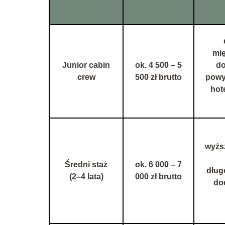
mi
Junior cabin
ok. 4 500 – 5
do
crew
500 zł brutto
powyż
hot
wyższ
Średni staż
ok. 6 000 – 7
dług
(2–4 lata)
000 zł brutto
do