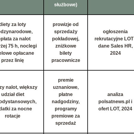
służbowe)
diety za loty
prowizje od
ędzynarodowe,
sprzedaży
ogłoszenia
płata za nalot
pokładowej,
rekrutacyjne LOT 
ej 75 h, noclegi
zniżkowe
dane Sales HR,
elowe opłacane
bilety
2024
przez linię
pracownicze
premie
y nalot, większy
uznaniowe,
udział diet
płatne
analiza
odystansowych,
nadgodziny,
polsatnews.pl i
datki za nocne
programy
ofert LOT, 2024
rotacje
premiowe za
sprzedaż