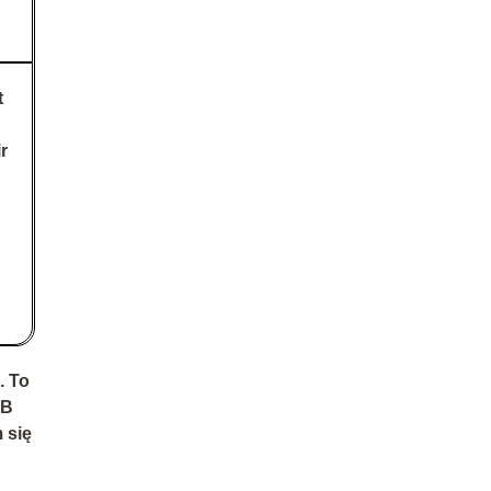
t
r
. To
2B
 się