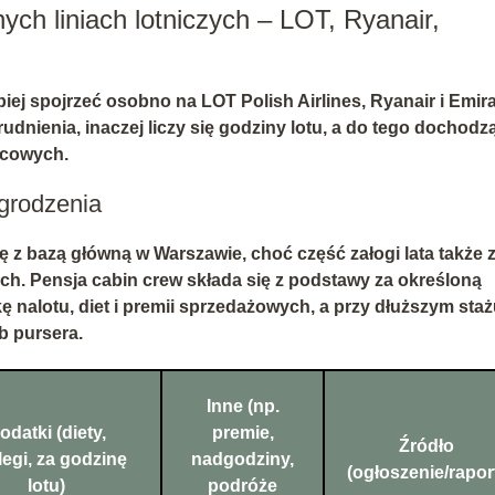
ych liniach lotniczych – LOT, Ryanair,
epiej spojrzeć osobno na
LOT Polish Airlines
,
Ryanair
i
Emira
rudnienia, inaczej liczy się godziny lotu, a do tego dochodz
łacowych.
agrodzenia
ę z bazą główną w
Warszawie
, choć część załogi lata także 
ch. Pensja cabin crew składa się z
podstawy za określoną
 nalotu, diet i premii sprzedażowych, a przy dłuższym sta
ub
pursera
.
Inne (np.
odatki (diety,
premie,
Źródło
egi, za godzinę
nadgodziny,
(ogłoszenie/rapor
lotu)
podróże