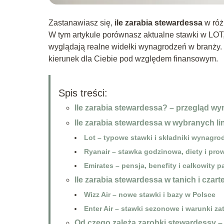
Zastanawiasz się,
ile zarabia stewardessa
w różn
W tym artykule porównasz aktualne stawki w LOT, R
wyglądają realne widełki wynagrodzeń w branży. D
kierunek dla Ciebie pod względem finansowym.
Spis treści:
Ile zarabia stewardessa? – przegląd w
Ile zarabia stewardessa w wybranych li
Lot – typowe stawki i składniki wynagro
Ryanair – stawka godzinowa, diety i prow
Emirates – pensja, benefity i całkowity p
Ile zarabia stewardessa w tanich i czart
Wizz Air – nowe stawki i bazy w Polsce
Enter Air – stawki sezonowe i warunki za
Od czego zależą zarobki stewardessy –