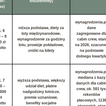
in–
lotu/benefity)
ax)
wynagrodzenia.pl
niższa podstawa, diety za
dane
. 6
loty międzynarodowe,
zagregowane dl
 – 8
wynagrodzenie za godziny
cabin crew, stan
0 zł
lotu, prowizje pokładowe,
na 2026, szacun
utto
zniżki na bilety
na podstawie
dolnego kwartyl
wynagrodzenia.pl
mediana z bazy
. 7
wyższa podstawa, większy
danych dla cabi
0 –
udział diet, płatne
crew, ok. 581 tys
 000
nadgodziny lotnicze,
rekordów
zł
premie uznaniowe,
płacowych, 113
utto
benefity socjalne
stanowisk, stan