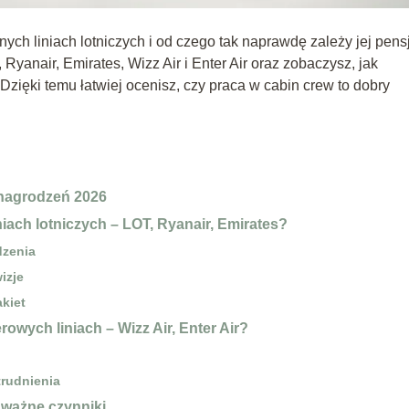
ych liniach lotniczych i od czego tak naprawdę zależy jej pens
yanair, Emirates, Wizz Air i Enter Air oraz zobaczysz, jak
zięki temu łatwiej ocenisz, czy praca w cabin crew to dobry
ynagrodzeń 2026
niach lotniczych – LOT, Ryanair, Emirates?
dzenia
izje
akiet
erowych liniach – Wizz Air, Enter Air?
trudnienia
 ważne czynniki