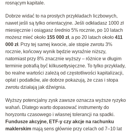
rosnącym kapitale.
Dobrze widać to na prostych przykładach liczbowych,
nawet jeśli są tylko orientacyjne. Jeśli odkładasz 1000 zł
miesięcznie i osiągasz średnio 5% rocznie, po 10 latach
możesz mieć około
155 000 zł
, a po 20 latach około
411
000 zł
. Przy tej samej kwocie, ale stopie zwrotu 3%
rocznie, końcowy wynik będzie wyraźnie niższy,
natomiast przy 8% znacznie wyższy – różnice w długim
terminie potrafią być kilkusettysięczne. To tylko przykłady,
bo realne wartości zależą od częstotliwości kapitalizacji,
opłat i podatków, ale dobrze pokazują, że czas i stopa
zwrotu działają jak dźwignia.
Wyższy potencjalny zysk zawsze oznacza wyższe ryzyko
wahań. Dlatego warto dopasować instrumenty do
horyzontu czasowego i własnej tolerancji na spadki.
Fundusze akcyjne, ETF-y czy akcje na rachunku
maklerskim
mają sens głównie przy celach od 7–10 lat