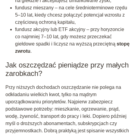
na giełdzie i akceptujesz umiarkowane zyski,
fundusz mieszany – na cele średnioterminowe rzędu
5–10 lat, kiedy chcesz połączyć potencjał wzrostu z
częściową ochroną kapitału,
fundusz akcyjny lub ETF akcyjny – przy horyzoncie
co najmniej 7–10 lat, gdy możesz przeczekać
giełdowe spadki i liczysz na wyższą przeciętną
stopę
zwrotu
.
Jak oszczędzać pieniądze przy małych
zarobkach?
Przy niższych dochodach oszczędzanie nie polega na
odkładaniu wielkich kwot, tylko na mądrym
uporządkowaniu priorytetów. Najpierw zabezpiecz
podstawowe potrzeby: mieszkanie, ogrzewanie, prąd,
wodę, żywność, transport do pracy i leki. Dopiero później
myśl o droższych abonamentach, subskrypcjach czy
przyjemnostkach. Dobrą praktyką jest spisanie wszystkich