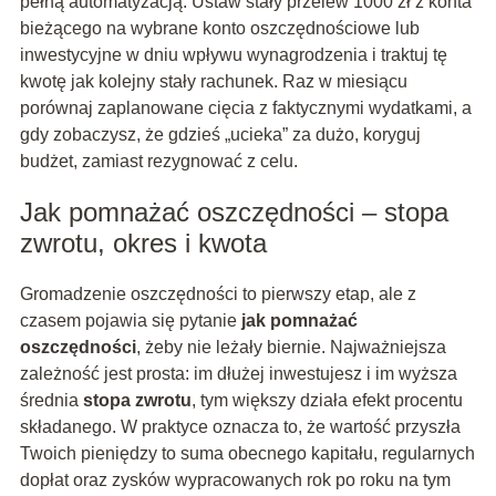
pełną automatyzacją. Ustaw stały przelew 1000 zł z konta
bieżącego na wybrane konto oszczędnościowe lub
inwestycyjne w dniu wpływu wynagrodzenia i traktuj tę
kwotę jak kolejny stały rachunek. Raz w miesiącu
porównaj zaplanowane cięcia z faktycznymi wydatkami, a
gdy zobaczysz, że gdzieś „ucieka” za dużo, koryguj
budżet, zamiast rezygnować z celu.
Jak pomnażać oszczędności – stopa
zwrotu, okres i kwota
Gromadzenie oszczędności to pierwszy etap, ale z
czasem pojawia się pytanie
jak pomnażać
oszczędności
, żeby nie leżały biernie. Najważniejsza
zależność jest prosta: im dłużej inwestujesz i im wyższa
średnia
stopa zwrotu
, tym większy działa efekt procentu
składanego. W praktyce oznacza to, że wartość przyszła
Twoich pieniędzy to suma obecnego kapitału, regularnych
dopłat oraz zysków wypracowanych rok po roku na tym