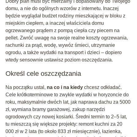
Dobry plan musi być mierzalny i dopasowany do Twojego
domu, a nie do ogólnych wzorów z internetu. Inaczej
będzie wyglądał budżet rodziny mieszkającej w bloku z
miejskim ciepłem, a inaczej właściciela domu
ogrzewanego prądem z pompą ciepła czy piecem na
pellet. Zwróć uwagę na swoje realne koszty ogrzewania,
rachunki za prąd, wodę, wywóz śmieci, utrzymanie
ogrodu, a także wydatki na transport i dzieci – dopiero
wtedy sensownie ustawisz poziom oszczędzania.
Określ cele oszczędzania
Na początku ustal,
na co i na kiedy
chcesz odkładać.
Cele krótkoterminowe to zwykle wydatki w horyzoncie do
roku, maksymalnie dwóch lat, jak naprawa dachu za 5000
zł, wymiana bramy garażowej, zakup narzędzi
ogrodowych czy nowej kosiarki. Średni termin to 2–5 lat,
tu mieszczą się większe projekty: remont kuchni za 20
000 zł w 2 lata (to około 833 zł miesięcznie), łazienka,