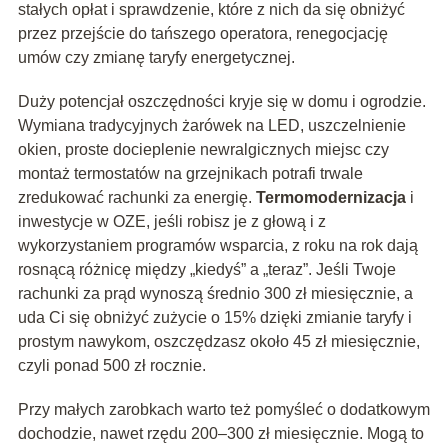
stałych opłat i sprawdzenie, które z nich da się obniżyć
przez przejście do tańszego operatora, renegocjację
umów czy zmianę taryfy energetycznej.
Duży potencjał oszczędności kryje się w domu i ogrodzie.
Wymiana tradycyjnych żarówek na LED, uszczelnienie
okien, proste docieplenie newralgicznych miejsc czy
montaż termostatów na grzejnikach potrafi trwale
zredukować rachunki za energię.
Termomodernizacja
i
inwestycje w OZE, jeśli robisz je z głową i z
wykorzystaniem programów wsparcia, z roku na rok dają
rosnącą różnicę między „kiedyś” a „teraz”. Jeśli Twoje
rachunki za prąd wynoszą średnio 300 zł miesięcznie, a
uda Ci się obniżyć zużycie o 15% dzięki zmianie taryfy i
prostym nawykom, oszczędzasz około 45 zł miesięcznie,
czyli ponad 500 zł rocznie.
Przy małych zarobkach warto też pomyśleć o dodatkowym
dochodzie, nawet rzędu 200–300 zł miesięcznie. Mogą to