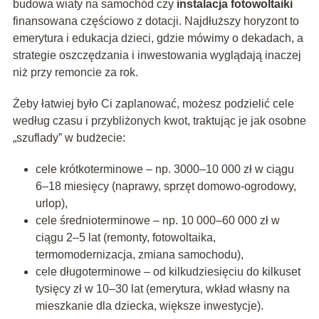
budowa wiaty na samochód czy
instalacja fotowoltaiki
finansowana częściowo z dotacji. Najdłuższy horyzont to
emerytura i edukacja dzieci, gdzie mówimy o dekadach, a
strategie oszczędzania i inwestowania wyglądają inaczej
niż przy remoncie za rok.
Żeby łatwiej było Ci zaplanować, możesz podzielić cele
według czasu i przybliżonych kwot, traktując je jak osobne
„szuflady” w budżecie:
cele krótkoterminowe – np. 3000–10 000 zł w ciągu
6–18 miesięcy (naprawy, sprzęt domowo-ogrodowy,
urlop),
cele średnioterminowe – np. 10 000–60 000 zł w
ciągu 2–5 lat (remonty, fotowoltaika,
termomodernizacja, zmiana samochodu),
cele długoterminowe – od kilkudziesięciu do kilkuset
tysięcy zł w 10–30 lat (emerytura, wkład własny na
mieszkanie dla dziecka, większe inwestycje).