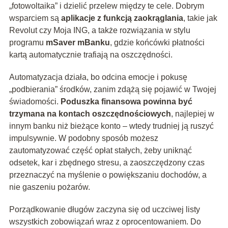
„fotowoltaika” i dzielić przelew między te cele. Dobrym
wsparciem są
aplikacje z funkcją zaokrąglania
, takie jak
Revolut czy Moja ING, a także rozwiązania w stylu
programu
mSaver mBanku
, gdzie końcówki płatności
kartą automatycznie trafiają na oszczędności.
Automatyzacja działa, bo odcina emocje i pokusę
„podbierania” środków, zanim zdążą się pojawić w Twojej
świadomości.
Poduszka finansowa powinna być
trzymana na kontach oszczędnościowych
, najlepiej w
innym banku niż bieżące konto – wtedy trudniej ją ruszyć
impulsywnie. W podobny sposób możesz
zautomatyzować część opłat stałych, żeby uniknąć
odsetek, kar i zbędnego stresu, a zaoszczędzony czas
przeznaczyć na myślenie o powiększaniu dochodów, a
nie gaszeniu pożarów.
Porządkowanie długów zaczyna się od uczciwej listy
wszystkich zobowiązań wraz z oprocentowaniem. Do