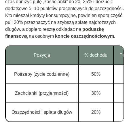
czas obniżyć pulę „zachcianki” do 20–25% i dorzucić
dodatkowe 5–10 punktów procentowych do oszczędności.
Kto mieszał kredyty konsumpcyjne, powinien sporą część
puli 20% przeznaczyć na szybszą spłatę najdroższych
długów, a dopiero resztę odkładać na
poduszkę
finansową
na osobnym
koncie oszczędnościowym
.
Pozycja
% dochodu
Przy
Potrzeby (życie codzienne)
50%
Zachcianki (przyjemności)
30%
Oszczędności i spłata długów
20%