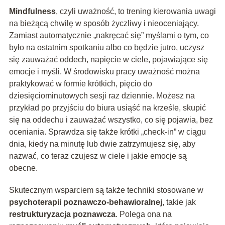
Mindfulness
, czyli uważność, to trening kierowania uwagi
na bieżącą chwilę w sposób życzliwy i nieoceniający.
Zamiast automatycznie „nakręcać się” myślami o tym, co
było na ostatnim spotkaniu albo co będzie jutro, uczysz
się zauważać oddech, napięcie w ciele, pojawiające się
emocje i myśli. W środowisku pracy uważność można
praktykować w formie krótkich, pięcio do
dziesięciominutowych sesji raz dziennie. Możesz na
przykład po przyjściu do biura usiąść na krześle, skupić
się na oddechu i zauważać wszystko, co się pojawia, bez
oceniania. Sprawdza się także krótki „check-in” w ciągu
dnia, kiedy na minutę lub dwie zatrzymujesz się, aby
nazwać, co teraz czujesz w ciele i jakie emocje są
obecne.
Skutecznym wsparciem są także techniki stosowane w
psychoterapii poznawczo-behawioralnej
, takie jak
restrukturyzacja poznawcza
. Polega ona na