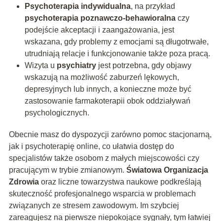
Psychoterapia indywidualna
, na przykład
psychoterapia poznawczo-behawioralna
czy
podejście akceptacji i zaangażowania, jest
wskazana, gdy problemy z emocjami są długotrwałe,
utrudniają relacje i funkcjonowanie także poza pracą.
Wizyta u
psychiatry
jest potrzebna, gdy objawy
wskazują na możliwość zaburzeń lękowych,
depresyjnych lub innych, a konieczne może być
zastosowanie farmakoterapii obok oddziaływań
psychologicznych.
Obecnie masz do dyspozycji zarówno pomoc stacjonarną,
jak i psychoterapię online, co ułatwia dostęp do
specjalistów także osobom z małych miejscowości czy
pracującym w trybie zmianowym.
Światowa Organizacja
Zdrowia
oraz liczne towarzystwa naukowe podkreślają
skuteczność profesjonalnego wsparcia w problemach
związanych ze stresem zawodowym. Im szybciej
zareagujesz na pierwsze niepokojące sygnały, tym łatwiej