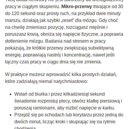
pracy w ciągłym skupieniu.
Mikro-przerwy
trwające od 30
do 120 sekund oraz prosty ruch, na przykład dwie minuty
marszu, działają jak szybki „reset” dla mózgu. Gdy choć
na chwilę zmieniasz pozycję, rozciągasz mięśnie i
poruszasz krwią, obniża się napięcie fizyczne, a poprawia
dotlenienie mózgu. Badania nad stresem w pracy
pokazują, że krótkie przerwy zwiększają subiektywną
energię, poprawiają nastrój i koncentrację, nawet jeśli
łączny czas pracy w ciągu dnia się nie zmienia.
W praktyce możesz wprowadzić kilka prostych działań,
które zadziałają niemal natychmiastowo:
Wstań od biurka i przez kilkadziesiąt sekund
świadomie rozprostuj plecy, otwórz klatkę piersiową i
poruszaj ramionami, aby rozbić napięcie w karku.
Przejdź się po schodach lub korytarzu przez jedną do
dwóch minut, licząc kroki i skupiając się na rytmie
chodzenia.