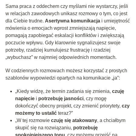
Sama praca z oddechem czy myślami nie wystarczy, jeśli
w relacjach zawodowych unikasz rozmowy o tym, co jest
dla Ciebie trudne.
Asertywna komunikacja
i umiejętność
mówienia o emocjach wprost zmniejszają napięcie,
pomagają zapobiegać eskalacji konfliktów i zwiększają
poczucie wpływu. Gdy klarownie sygnalizujesz swoje
potrzeby, rzadziej kumulujesz frustrację i rzadziej
„wybuchasz” w najmniej odpowiednich momentach.
W codziennych rozmowach możesz korzystać z prostych
szablonów wypowiedzi opartych na komunikacie „ja”:
„Kiedy widzę, że termin zadania się zmienia,
czuję
napięcie
i
potrzebuję jasności
, czy mogę
dokończyć obecny projekt, czy zmienić priorytety,
czy
możemy to ustalić
teraz?”
„W tej rozmowie
czuję się atakowany
, a chciałbym
skupić się na rozwiązaniu,
potrzebuję
spokojniejszego tonu
, czy możemy przejść na