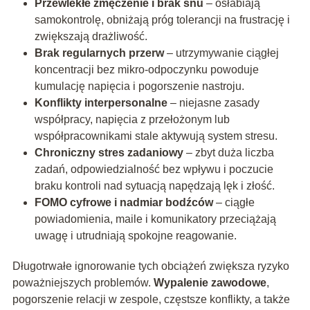
Przewlekłe zmęczenie i brak snu
– osłabiają
samokontrolę, obniżają próg tolerancji na frustrację i
zwiększają drażliwość.
Brak regularnych przerw
– utrzymywanie ciągłej
koncentracji bez mikro-odpoczynku powoduje
kumulację napięcia i pogorszenie nastroju.
Konflikty interpersonalne
– niejasne zasady
współpracy, napięcia z przełożonym lub
współpracownikami stale aktywują system stresu.
Chroniczny stres zadaniowy
– zbyt duża liczba
zadań, odpowiedzialność bez wpływu i poczucie
braku kontroli nad sytuacją napędzają lęk i złość.
FOMO cyfrowe i nadmiar bodźców
– ciągłe
powiadomienia, maile i komunikatory przeciążają
uwagę i utrudniają spokojne reagowanie.
Długotrwałe ignorowanie tych obciążeń zwiększa ryzyko
poważniejszych problemów.
Wypalenie zawodowe
,
pogorszenie relacji w zespole, częstsze konflikty, a także