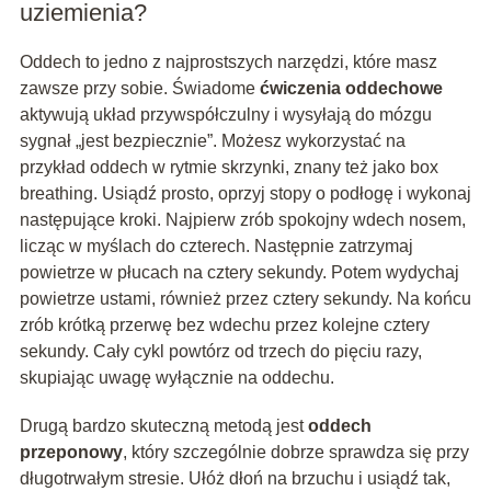
uziemienia?
Oddech to jedno z najprostszych narzędzi, które masz
zawsze przy sobie. Świadome
ćwiczenia oddechowe
aktywują układ przywspółczulny i wysyłają do mózgu
sygnał „jest bezpiecznie”. Możesz wykorzystać na
przykład oddech w rytmie skrzynki, znany też jako box
breathing. Usiądź prosto, oprzyj stopy o podłogę i wykonaj
następujące kroki. Najpierw zrób spokojny wdech nosem,
licząc w myślach do czterech. Następnie zatrzymaj
powietrze w płucach na cztery sekundy. Potem wydychaj
powietrze ustami, również przez cztery sekundy. Na końcu
zrób krótką przerwę bez wdechu przez kolejne cztery
sekundy. Cały cykl powtórz od trzech do pięciu razy,
skupiając uwagę wyłącznie na oddechu.
Drugą bardzo skuteczną metodą jest
oddech
przeponowy
, który szczególnie dobrze sprawdza się przy
długotrwałym stresie. Ułóż dłoń na brzuchu i usiądź tak,