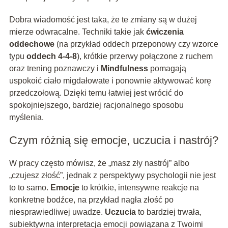
Dobra wiadomość jest taka, że te zmiany są w dużej
mierze odwracalne. Techniki takie jak
ćwiczenia
oddechowe
(na przykład oddech przeponowy czy wzorce
typu
oddech 4-4-8
), krótkie przerwy połączone z ruchem
oraz trening poznawczy i
Mindfulness
pomagają
uspokoić ciało migdałowate i ponownie aktywować korę
przedczołową. Dzięki temu łatwiej jest wrócić do
spokojniejszego, bardziej racjonalnego sposobu
myślenia.
Czym różnią się emocje, uczucia i nastrój?
W pracy często mówisz, że „masz zły nastrój” albo
„czujesz złość”, jednak z perspektywy psychologii nie jest
to to samo.
Emocje
to krótkie, intensywne reakcje na
konkretne bodźce, na przykład nagła złość po
niesprawiedliwej uwadze.
Uczucia
to bardziej trwała,
subiektywna interpretacja emocji powiązana z Twoimi