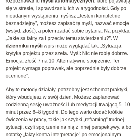
rozpoznawaniu
myśli automatycznych
, które pojawiają
się w stresie, i sprawdzaniu ich wiarygodności. Gdy po
nieudanym wystąpieniu myślisz „Jestem kompletnie
beznadziejny”, możesz zapisać tę myśl, nazwać emocje
(wstyd, złość), a potem zadać sobie pytania. Na przykład
„Jakie są fakty za i przeciw temu stwierdzeniu?”. W
dzienniku myśli
wpis może wyglądać tak: „Sytuacja:
krytyka projektu przez szefa. Myśl: Nic nie robię dobrze.
Emocja: złość 7 na 10. Alternatywne spojrzenie: Ten
projekt wymaga poprawek, ale poprzednie były dobrze
ocenione”.
Aby te metody działały, potrzebny jest schemat praktyki,
który wbudujesz w swój dzień. Możesz zaplanować
codzienną sesję uważności lub medytacji trwającą 5–10
minut przez 6–8 tygodni. Do tego warto dodać krótkie
ćwiczenia w pracy, takie jak szybki „reframing” trudnej
sytuacji, czyli spojrzenie na nią z innej perspektywy, albo
notatkę „fakty kontra interpretacje” po emocjonalnym