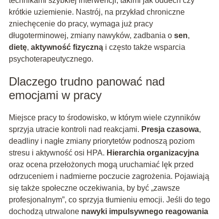
technikami szybkiej interwencji, takimi jak oddech czy
krótkie uziemienie. Nastrój, na przykład chroniczne
zniechęcenie do pracy, wymaga już pracy
długoterminowej, zmiany nawyków, zadbania o
sen
,
dietę
,
aktywność fizyczną
i często także wsparcia
psychoterapeutycznego.
Dlaczego trudno panować nad
emocjami w pracy
Miejsce pracy to środowisko, w którym wiele czynników
sprzyja utracie kontroli nad reakcjami.
Presja czasowa
,
deadliny i nagłe zmiany priorytetów podnoszą poziom
stresu i aktywność osi HPA.
Hierarchia organizacyjna
oraz ocena przełożonych mogą uruchamiać lęk przed
odrzuceniem i nadmierne poczucie zagrożenia. Pojawiają
się także społeczne oczekiwania, by być „zawsze
profesjonalnym”, co sprzyja tłumieniu emocji. Jeśli do tego
dochodzą utrwalone
nawyki impulsywnego reagowania