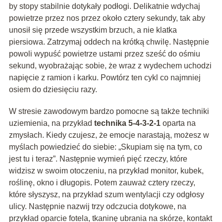
by stopy stabilnie dotykały podłogi. Delikatnie wdychaj
powietrze przez nos przez około cztery sekundy, tak aby
unosił się przede wszystkim brzuch, a nie klatka
piersiowa. Zatrzymaj oddech na krótką chwilę. Następnie
powoli wypuść powietrze ustami przez sześć do ośmiu
sekund, wyobrażając sobie, że wraz z wydechem uchodzi
napięcie z ramion i karku. Powtórz ten cykl co najmniej
osiem do dziesięciu razy.
W stresie zawodowym bardzo pomocne są także techniki
uziemienia, na przykład
technika 5-4-3-2-1
oparta na
zmysłach. Kiedy czujesz, że emocje narastają, możesz w
myślach powiedzieć do siebie: „Skupiam się na tym, co
jest tu i teraz”. Następnie wymień pięć rzeczy, które
widzisz w swoim otoczeniu, na przykład monitor, kubek,
roślinę, okno i długopis. Potem zauważ cztery rzeczy,
które słyszysz, na przykład szum wentylacji czy odgłosy
ulicy. Następnie nazwij trzy odczucia dotykowe, na
przykład oparcie fotela, tkaninę ubrania na skórze, kontakt