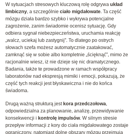
W sytuacjach stresowych kluczową rolę odgrywa
układ
limbiczny
, a szczególnie
ciało migdałowate
. Ta część
mózgu działa bardzo szybko i wykrywa potencjalne
zagrożenie, zanim świadomie ocenisz sytuację. Gdy
odbiera sygnał niebezpieczeństwa, uruchamia reakcję
„walcz, uciekaj lub zastygnij”. To dlatego po ostrych
słowach szefa możesz automatycznie zaatakować,
zamknąć się w sobie albo kompletnie „ścięknąć”, mimo że
racjonalnie wiesz, iż nie dzieje się nic dramatycznego.
Badania, także te prowadzone w ramach współpracy
laboratoriów nad ekspresją mimiki i emocji, pokazują, że
część tych reakcji jest błyskawiczna i nie do końca
świadoma.
Drugą ważną strukturą jest
kora przedczołowa
,
odpowiedzialna za planowanie, analizę, przewidywanie
konsekwencji i
kontrolę impulsów
. W silnym stresie
przepływ informacji z kory do ciała migdałowatego zostaje
ograniczony, natomiast dolne obszary mózgu przejmują