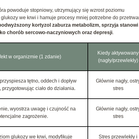
tóra powoduje stopniowy, utrzymujący się wzrost poziomu
glukozy we krwi i hamuje procesy mniej potrzebne do przetrwa
podwyższony kortyzol zaburza metabolizm, sprzyja stanowi
yko chorób sercowo-naczyniowych oraz depresji
.
Kiedy aktywowany
fekt w organizmie (1 zdanie)
(nagły/przewlekły)
przyspiesza tętno, oddech i dopływ
Głównie nagły, ostr
, przygotowując ciało do działania.
stres
nie, wyostrza uwagę i czujność na
Głównie nagły, ostr
tencjalne zagrożenie.
stres
iom glukozy we krwi, modyfikuje
Stres przewlekły i