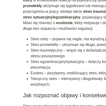
ostry
to krótkotrwała reakcja na pojedynczą syt
przewlekły
utrzymuje się tygodniami lub miesiąc
przeciążeniu w pracy. Istnieje także
stres trauma
stres sytuacyjny/egzaminacyjny
, pojawiający 
Mówi się również o
eustresie
, który motywuje i d
długo bez wsparcia i możliwości regulacji.
Stres ostry – pojawia się nagle, ma wyraźną 
Stres przewlekły – utrzymuje się długo, pow
Stres traumatyczny – wiąże się z doświadc
stresu pourazowego.
Stres egzaminacyjny/sytuacyjny – dotyczy k
prezentacja.
Eustres – pozytywny, mobilizujący stres, któ
Toksyczny stres – intensywny i długotrwały, 
wrażliwych.
Jak rozpoznać objawy i konsekwe