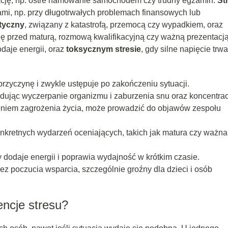
uację, np. ostre hamowanie samochodem czy trudny egzamin.
St
ami, np. przy długotrwałych problemach finansowych lub
tyczny
, związany z katastrofą, przemocą czy wypadkiem, oraz
się przed maturą, rozmową kwalifikacyjną czy ważną prezentacją
odaje energii, oraz
toksycznym stresie
, gdy silne napięcie trwa
przyczynę i zwykle ustępuje po zakończeniu sytuacji.
odując wyczerpanie organizmu i zaburzenia snu oraz koncentracj
zeniem zagrożenia życia, może prowadzić do objawów zespołu
onkretnych wydarzeń oceniających, takich jak matura czy ważna
ry dodaje energii i poprawia wydajność w krótkim czasie.
bez poczucia wsparcia, szczególnie groźny dla dzieci i osób
ncje stresu?