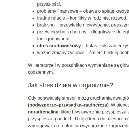
przyszłości.
problemy finansowe – obawa o spłatę kredytó
trudne relacje – konflikty w rodzinie, rozwód
brak snu – przewlekłe niewyspanie, praca z
przewlekły ból i choroby – długotrwałe dol
funkcjonowaniu.
stres środowiskowy
– hałas, tłok, zaniecz
ważne zmiany życiowe – śmierć bliskiej osoby
W literaturze i w poradnikach wymieniane są głó
codziennym.
Jak stres działa w organizmie?
Gdy pojawia się stresor, mózg uruchamia dwa g
(podwzgórze–przysadka–nadnercza)
. W pierw
noradrenalina
, które błyskawicznie przyspieszają
przyspieszają oddech. Dzięki temu do mięśni i mó
zareagować na realne lub wyobrażone zagrożeni