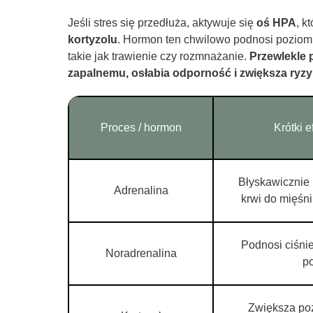
Jeśli stres się przedłuża, aktywuje się
oś HPA
, k
kortyzolu
. Hormon ten chwilowo podnosi poziom 
takie jak trawienie czy rozmnażanie.
Przewlekle 
zapalnemu, osłabia odporność i zwiększa ryz
Proces / hormon
Krótki e
Błyskawicznie 
Adrenalina
krwi do mięśni
Podnosi ciśnie
Noradrenalina
po
Zwiększa poz