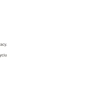
racy.
yciu