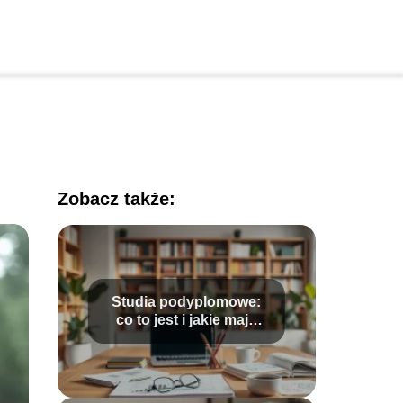
Zobacz także:
Studia podyplomowe:
co to jest i jakie mają
zalety?