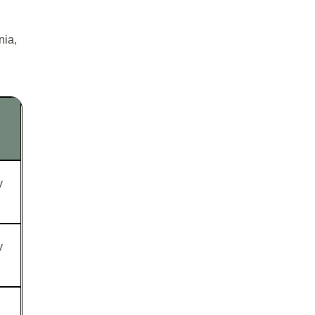
nia,
y
y