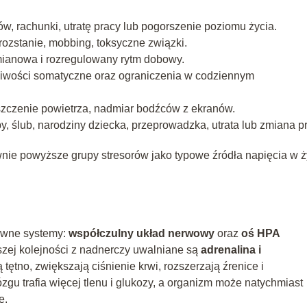
w, rachunki, utratę pracy lub pogorszenie poziomu życia.
, rozstanie, mobbing, toksyczne związki.
mianowa i rozregulowany rytm dobowy.
egliwości somatyczne oraz ograniczenia w codziennym
yszczenie powietrza, nadmiar bodźców z ekranów.
, ślub, narodziny dziecka, przeprowadzka, utrata lub zmiana p
wnie powyższe grupy stresorów jako typowe źródła napięcia w ż
łówne systemy:
współczulny układ nerwowy
oraz
oś HPA
szej kolejności z nadnerczy uwalniane są
adrenalina i
 tętno, zwiększają ciśnienie krwi, rozszerzają źrenice i
zgu trafia więcej tlenu i glukozy, a organizm może natychmiast
e.