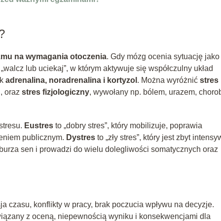
?
nizmu na wymagania otoczenia
. Gdy mózg ocenia sytuację jako
alcz lub uciekaj”, w którym aktywuje się współczulny układ
ak
adrenalina, noradrenalina i kortyzol
. Można wyróżnić
stres
, oraz
stres fizjologiczny
, wywołany np. bólem, urazem, choro
stresu.
Eustres
to „dobry stres”, który mobilizuje, poprawia
ieniem publicznym.
Dystres
to „zły stres”, który jest zbyt intens
aburza sen i prowadzi do wielu dolegliwości somatycznych oraz
 czasu, konflikty w pracy, brak poczucia wpływu na decyzje.
związany z oceną, niepewnością wyniku i konsekwencjami dla