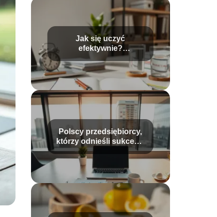
Jak się uczyć
efektywnie?
Sprawdzone metody na
skuteczną naukę
Polscy przedsiębiorcy,
którzy odnieśli sukces –
inspirujące historie