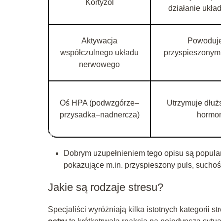
Kortyzol
działanie ukła
Aktywacja
Powoduje 
współczulnego układu
przyspieszonym 
nerwowego
Oś HPA (podwzgórze–
Utrzymuje dłuż
przysadka–nadnercza)
hormon
Dobrym uzupełnieniem tego opisu są popularn
pokazujące m.in. przyspieszony puls, suchoś
Jakie są rodzaje stresu?
Specjaliści wyróżniają kilka istotnych kategorii s