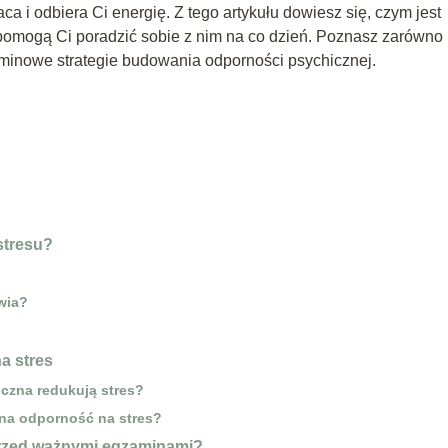
ca i odbiera Ci energię. Z tego artykułu dowiesz się, czym jest
ki pomogą Ci poradzić sobie z nim na co dzień. Poznasz zarówno
erminowe strategie budowania odporności psychicznej.
stresu?
wia?
a stres
iczna redukują stres?
 na odporność na stres?
 przed ważnymi egzaminami?