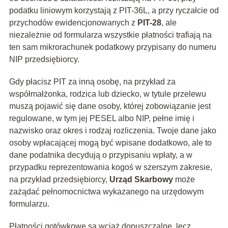
podatku liniowym korzystają z PIT-36L, a przy ryczałcie od
przychodów ewidencjonowanych z
PIT-28
, ale
niezależnie od formularza wszystkie płatności trafiają na
ten sam mikrorachunek podatkowy przypisany do numeru
NIP przedsiębiorcy.
Gdy płacisz PIT za inną osobę, na przykład za
współmałżonka, rodzica lub dziecko, w tytule przelewu
muszą pojawić się dane osoby, której zobowiązanie jest
regulowane, w tym jej PESEL albo NIP, pełne imię i
nazwisko oraz okres i rodzaj rozliczenia. Twoje dane jako
osoby wpłacającej mogą być wpisane dodatkowo, ale to
dane podatnika decydują o przypisaniu wpłaty, a w
przypadku reprezentowania kogoś w szerszym zakresie,
na przykład przedsiębiorcy,
Urząd Skarbowy
może
zażądać pełnomocnictwa wykazanego na urzędowym
formularzu.
Płatności gotówkowe są wciąż dopuszczalne, lecz