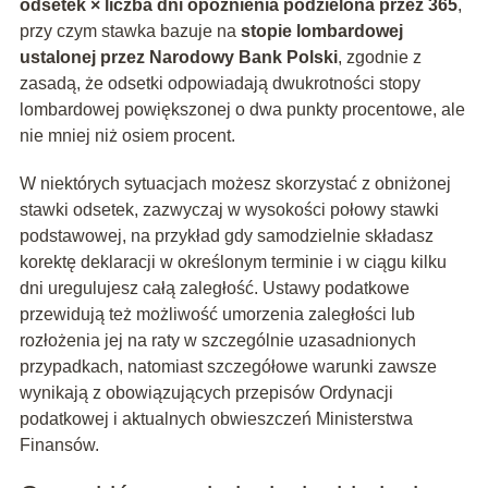
odsetek × liczba dni opóźnienia podzielona przez 365
,
przy czym stawka bazuje na
stopie lombardowej
ustalonej przez Narodowy Bank Polski
, zgodnie z
zasadą, że odsetki odpowiadają dwukrotności stopy
lombardowej powiększonej o dwa punkty procentowe, ale
nie mniej niż osiem procent.
W niektórych sytuacjach możesz skorzystać z obniżonej
stawki odsetek, zazwyczaj w wysokości połowy stawki
podstawowej, na przykład gdy samodzielnie składasz
korektę deklaracji w określonym terminie i w ciągu kilku
dni uregulujesz całą zaległość. Ustawy podatkowe
przewidują też możliwość umorzenia zaległości lub
rozłożenia jej na raty w szczególnie uzasadnionych
przypadkach, natomiast szczegółowe warunki zawsze
wynikają z obowiązujących przepisów Ordynacji
podatkowej i aktualnych obwieszczeń Ministerstwa
Finansów.