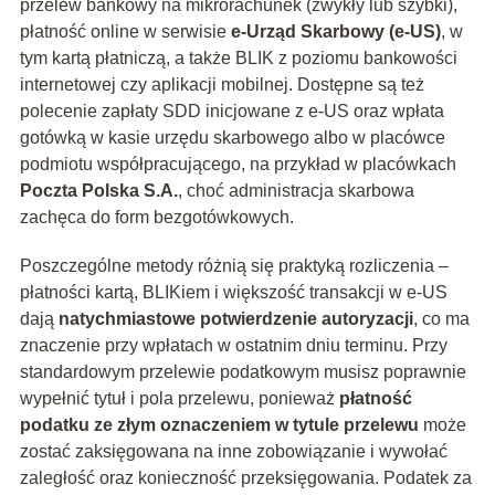
przelew bankowy na mikrorachunek (zwykły lub szybki),
płatność online w serwisie
e-Urząd Skarbowy (e-US)
, w
tym kartą płatniczą, a także BLIK z poziomu bankowości
internetowej czy aplikacji mobilnej. Dostępne są też
polecenie zapłaty SDD inicjowane z e-US oraz wpłata
gotówką w kasie urzędu skarbowego albo w placówce
podmiotu współpracującego, na przykład w placówkach
Poczta Polska S.A.
, choć administracja skarbowa
zachęca do form bezgotówkowych.
Poszczególne metody różnią się praktyką rozliczenia –
płatności kartą, BLIKiem i większość transakcji w e-US
dają
natychmiastowe potwierdzenie autoryzacji
, co ma
znaczenie przy wpłatach w ostatnim dniu terminu. Przy
standardowym przelewie podatkowym musisz poprawnie
wypełnić tytuł i pola przelewu, ponieważ
płatność
podatku ze złym oznaczeniem w tytule przelewu
może
zostać zaksięgowana na inne zobowiązanie i wywołać
zaległość oraz konieczność przeksięgowania. Podatek za