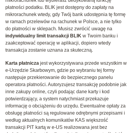
mikrorachunek lub wybierasz dedykowaną funkcję
płatności podatku. BLIK jest dostępny do zapłaty na
mikrorachunek wtedy, gdy Twój bank udostępnia tę formę
w ramach przelewów na rachunek w Polsce, a nie tylko
do płatności w sklepach. Musisz zwrócić uwagę na
indywidualny limit transakcji BLIK
w Twoim banku i
zaakceptować operację w aplikacji, dopiero wtedy
transakcja zostanie uznana za skuteczną.
Karta płatnicza
jest wykorzystywana przede wszystkim w
e-Urzędzie Skarbowym, gdzie po wybraniu tej formy
następuje przekierowanie do bezpiecznego panelu
operatora płatności. Autoryzujesz transakcję podobnie jak
inne zakupy online, czyli podając dane karty i kod
potwierdzający, a system natychmiast przekazuje
informację o obciążeniu do urzędu. Ewentualne opłaty za
obsługę płatności są regulowane odrębnymi przepisami i
według aktualnych komunikatów KAS większość
transakcji PIT kartą w e-US realizowana jest bez