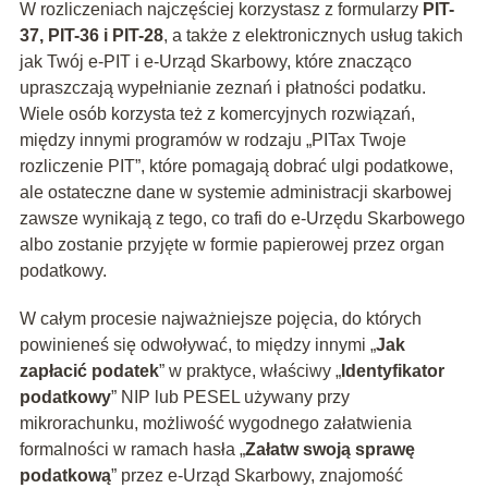
W rozliczeniach najczęściej korzystasz z formularzy
PIT-
37, PIT-36 i PIT-28
, a także z elektronicznych usług takich
jak Twój e-PIT i e-Urząd Skarbowy, które znacząco
upraszczają wypełnianie zeznań i płatności podatku.
Wiele osób korzysta też z komercyjnych rozwiązań,
między innymi programów w rodzaju „PITax Twoje
rozliczenie PIT”, które pomagają dobrać ulgi podatkowe,
ale ostateczne dane w systemie administracji skarbowej
zawsze wynikają z tego, co trafi do e-Urzędu Skarbowego
albo zostanie przyjęte w formie papierowej przez organ
podatkowy.
W całym procesie najważniejsze pojęcia, do których
powinieneś się odwoływać, to między innymi „
Jak
zapłacić podatek
” w praktyce, właściwy „
Identyfikator
podatkowy
” NIP lub PESEL używany przy
mikrorachunku, możliwość wygodnego załatwienia
formalności w ramach hasła „
Załatw swoją sprawę
podatkową
” przez e-Urząd Skarbowy, znajomość