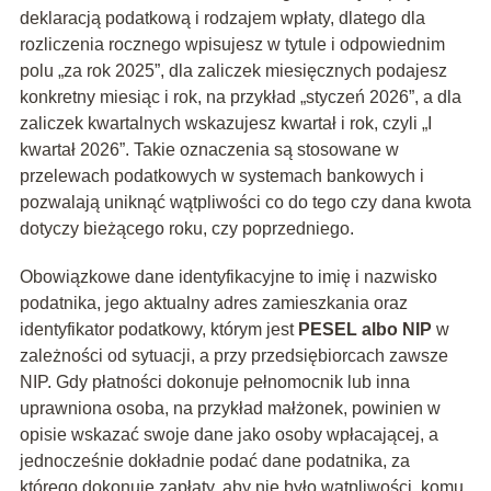
deklaracją podatkową i rodzajem wpłaty, dlatego dla
rozliczenia rocznego wpisujesz w tytule i odpowiednim
polu „za rok 2025”, dla zaliczek miesięcznych podajesz
konkretny miesiąc i rok, na przykład „styczeń 2026”, a dla
zaliczek kwartalnych wskazujesz kwartał i rok, czyli „I
kwartał 2026”. Takie oznaczenia są stosowane w
przelewach podatkowych w systemach bankowych i
pozwalają uniknąć wątpliwości co do tego czy dana kwota
dotyczy bieżącego roku, czy poprzedniego.
Obowiązkowe dane identyfikacyjne to imię i nazwisko
podatnika, jego aktualny adres zamieszkania oraz
identyfikator podatkowy, którym jest
PESEL albo NIP
w
zależności od sytuacji, a przy przedsiębiorcach zawsze
NIP. Gdy płatności dokonuje pełnomocnik lub inna
uprawniona osoba, na przykład małżonek, powinien w
opisie wskazać swoje dane jako osoby wpłacającej, a
jednocześnie dokładnie podać dane podatnika, za
którego dokonuje zapłaty, aby nie było wątpliwości, komu