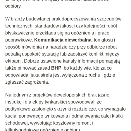
odbiory.
W branży budowlanej brak doprecyzowania szczegółów
technicznych, standardów jakości czy kolejności robót
błyskawicznie przekłada się na opóźnienia i prace
poprawkowe.
Komunikacja niewerbalna
, ton głosu i
sposób mówienia na naradzie czy przy odbiorze robót
potrafią uspokoić sytuację lub zaostrzyć konflikt między
ekipami. Dobrze ustawione kanały informacji pomagają
także pilnować zasad
BHP
, bo każdy wie, kto za co
odpowiada, jaka strefa jest wyłączona z ruchu i gdzie
zgłaszać zagrożenia.
Na jednym z projektów deweloperskich brak jasnej
instrukcji dla ekipy tynkarskiej spowodował, że
podtynkowo zasłonięto skrzynki rozdzielcze, co wymagało
kucia, ponownego tynkowania i odmalowania całej klatki
schodowej, wywołując kosztowny remont i
kilkutygodniowe opóźnienie odbioru.