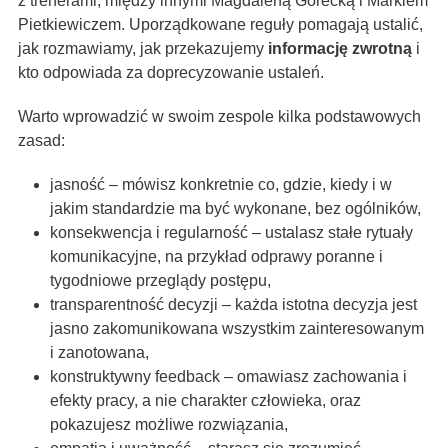
z trenerami, między innymi Magdaleną Górecką i Markiem
Pietkiewiczem. Uporządkowane reguły pomagają ustalić,
jak rozmawiamy, jak przekazujemy
informację zwrotną
i
kto odpowiada za doprecyzowanie ustaleń.
Warto wprowadzić w swoim zespole kilka podstawowych
zasad:
jasność – mówisz konkretnie co, gdzie, kiedy i w
jakim standardzie ma być wykonane, bez ogólników,
konsekwencja i regularność – ustalasz stałe rytuały
komunikacyjne, na przykład odprawy poranne i
tygodniowe przeglądy postępu,
transparentność decyzji – każda istotna decyzja jest
jasno zakomunikowana wszystkim zainteresowanym
i zanotowana,
konstruktywny feedback – omawiasz zachowania i
efekty pracy, a nie charakter człowieka, oraz
pokazujesz możliwe rozwiązania,