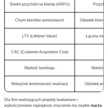
Średni przychód na klienta (ARPU)
Przychód
Churn klientów serwisowych
Odsetek klientó
LTV (Lifetime Value)
Łączna marż
CAC (Customer Acquisition Cost)
Śr
Wartość backlogu
Wartość p
Wskaźnik terminowości realizacji
Odsetek proj
Dla firm realizujących projekty budowlane i
wykończeniowe największe znaczenie ma zwykle
marża