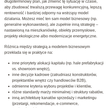
długoterminowy plan, jak zmienić tę sytuację w czasie,
aby zbudować trwalszą przewagę konkurencyjną, lepszą
rentowność i bardziej odporny na wstrząsy model
działania. Możesz mieć ten sam model biznesowy (np.
generalne wykonawstwo), ale zupełnie inną strategię –
nastawioną na mieszkaniówkę, obiekty przemysłowe,
projekty ekologiczne albo modernizacje energetyczne.
Różnica między strategią a modelem biznesowym
przekłada się w praktyce na:
inne priorytety alokacji kapitału (np. hale prefabrykacji
vs. showroom wnętrz),
inne decyzje kadrowe (zatrudniasz konstruktorów,
projektantów wnętrz czy handlowców B2B),
odmienne kryteria wyboru projektów i klientów,
różne standardy marży minimalnej i struktury rabatów,
inną architekturę kanałów sprzedaży i marketingu
(przetargi, rekomendacje, e-commerce,