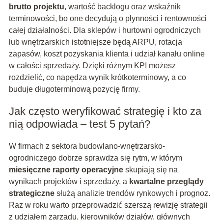
brutto projektu
, wartość backlogu oraz wskaźnik
terminowości, bo one decydują o płynności i rentowności
całej działalności. Dla sklepów i hurtowni ogrodniczych
lub wnętrzarskich istotniejsze będą ARPU, rotacja
zapasów, koszt pozyskania klienta i udział kanału online
w całości sprzedaży. Dzięki różnym KPI możesz
rozdzielić, co napędza wynik krótkoterminowy, a co
buduje długoterminową pozycję firmy.
Jak często weryfikować strategię i kto za
nią odpowiada – test 5 pytań?
W firmach z sektora budowlano-wnętrzarsko-
ogrodniczego dobrze sprawdza się rytm, w którym
miesięczne raporty operacyjne
skupiają się na
wynikach projektów i sprzedaży, a
kwartalne przeglądy
strategiczne
służą analizie trendów rynkowych i prognoz.
Raz w roku warto przeprowadzić szerszą rewizję strategii
z udziałem zarządu, kierowników działów, głównych