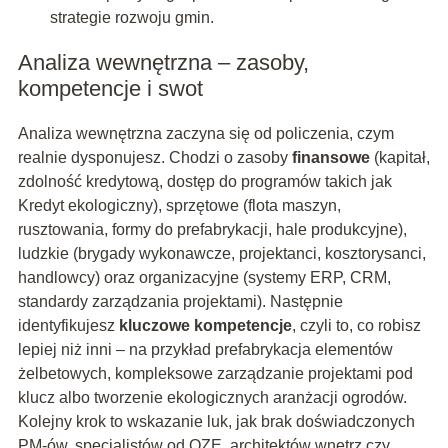
strategie rozwoju gmin.
Analiza wewnętrzna – zasoby,
kompetencje i swot
Analiza wewnętrzna zaczyna się od policzenia, czym
realnie dysponujesz. Chodzi o zasoby
finansowe
(kapitał,
zdolność kredytową, dostęp do programów takich jak
Kredyt ekologiczny), sprzętowe (flota maszyn,
rusztowania, formy do prefabrykacji, hale produkcyjne),
ludzkie (brygady wykonawcze, projektanci, kosztorysanci,
handlowcy) oraz organizacyjne (systemy ERP, CRM,
standardy zarządzania projektami). Następnie
identyfikujesz
kluczowe kompetencje
, czyli to, co robisz
lepiej niż inni – na przykład prefabrykacja elementów
żelbetowych, kompleksowe zarządzanie projektami pod
klucz albo tworzenie ekologicznych aranżacji ogrodów.
Kolejny krok to wskazanie luk, jak brak doświadczonych
PM-ów, specjalistów od OZE, architektów wnętrz czy