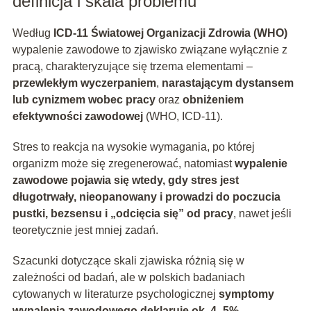
definicja i skala problemu
Według
ICD-11 Światowej Organizacji Zdrowia (WHO)
wypalenie zawodowe to zjawisko związane wyłącznie z
pracą, charakteryzujące się trzema elementami –
przewlekłym wyczerpaniem
,
narastającym dystansem
lub cynizmem wobec pracy
oraz
obniżeniem
efektywności zawodowej
(WHO, ICD‑11).
Stres to reakcja na wysokie wymagania, po której
organizm może się zregenerować, natomiast
wypalenie
zawodowe pojawia się wtedy, gdy stres jest
długotrwały, nieopanowany i prowadzi do poczucia
pustki, bezsensu i „odcięcia się” od pracy
, nawet jeśli
teoretycznie jest mniej zadań.
Szacunki dotyczące skali zjawiska różnią się w
zależności od badań, ale w polskich badaniach
cytowanych w literaturze psychologicznej
symptomy
wypalenia zawodowego deklaruje ok. 4–5%