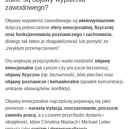
zawodowego?
Objawy wypalenia zawodowego są
wielowymiarowe
,
dotyczą jednocześnie
sfery emocjonalnej, fizycznej
oraz funkcjonowania poznawczego i zachowania
,
dlatego tak łatwo je zbagatelizować lub pomylić ze
„zwykłym przemęczeniem”.
Dla większej przejrzystości warto rozdzielić
objawy
emocjonalne
(jak cynizm czy poczucie bezsensu),
objawy fizyczne
(np. bezsenność, bóle pleców) oraz
objawy poznawcze i behawioralne
(spadek koncentracji,
unikanie obowiązków, konflikty).
Objawy emocjonalne najczęściej pojawiają się jako
pierwsze –
narasta irytacja, rozczarowanie, poczucie
zawodu pracą
, a z czasem przychodzi dystans i
obojętność, które Christina Maslach i Michael Leiter
opisują jako
cynizm i depersonalizacja
.