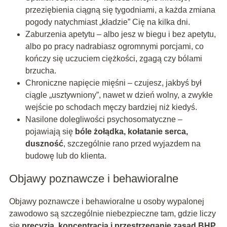
przeziębienia ciągną się tygodniami, a każda zmiana
pogody natychmiast „kładzie” Cię na kilka dni.
Zaburzenia apetytu – albo jesz w biegu i bez apetytu,
albo po pracy nadrabiasz ogromnymi porcjami, co
kończy się uczuciem ciężkości, zgagą czy bólami
brzucha.
Chroniczne napięcie mięśni – czujesz, jakbyś był
ciągle „usztywniony”, nawet w dzień wolny, a zwykłe
wejście po schodach męczy bardziej niż kiedyś.
Nasilone dolegliwości psychosomatyczne –
pojawiają się
bóle żołądka, kołatanie serca,
duszność
, szczególnie rano przed wyjazdem na
budowę lub do klienta.
Objawy poznawcze i behawioralne
Objawy poznawcze i behawioralne u osoby wypalonej
zawodowo są szczególnie niebezpieczne tam, gdzie liczy
się
precyzja, koncentracja i przestrzeganie zasad BHP
,