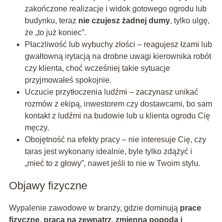
zakończone realizacje i widok gotowego ogrodu lub
budynku, teraz
nie czujesz żadnej dumy
, tylko ulgę,
że „to już koniec”.
Płaczliwość lub wybuchy złości – reagujesz łzami lub
gwałtowną irytacją na drobne uwagi kierownika robót
czy klienta, choć wcześniej takie sytuacje
przyjmowałeś spokojnie.
Uczucie przytłoczenia ludźmi – zaczynasz unikać
rozmów z ekipą, inwestorem czy dostawcami, bo sam
kontakt z ludźmi na budowie lub u klienta ogrodu Cię
męczy.
Obojętność na efekty pracy – nie interesuje Cię, czy
taras jest wykonany idealnie, byle tylko zdążyć i
„mieć to z głowy”, nawet jeśli to nie w Twoim stylu.
Objawy fizyczne
Wypalenie zawodowe w branży, gdzie dominują
prace
fizyczne, praca na zewnątrz, zmienna pogoda i