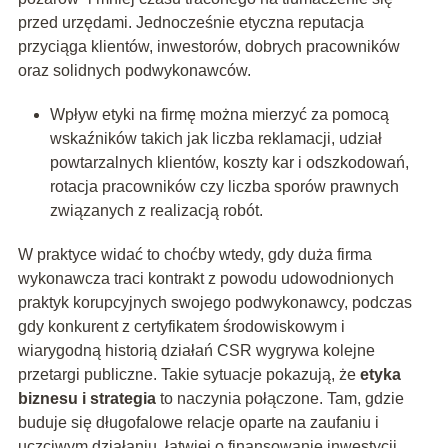
przed urzędami. Jednocześnie etyczna reputacja
przyciąga klientów, inwestorów, dobrych pracowników
oraz solidnych podwykonawców.
Wpływ etyki na firmę można mierzyć za pomocą
wskaźników takich jak liczba reklamacji, udział
powtarzalnych klientów, koszty kar i odszkodowań,
rotacja pracowników czy liczba sporów prawnych
związanych z realizacją robót.
W praktyce widać to choćby wtedy, gdy duża firma
wykonawcza traci kontrakt z powodu udowodnionych
praktyk korupcyjnych swojego podwykonawcy, podczas
gdy konkurent z certyfikatem środowiskowym i
wiarygodną historią działań CSR wygrywa kolejne
przetargi publiczne. Takie sytuacje pokazują, że
etyka
biznesu i strategia
to naczynia połączone. Tam, gdzie
buduje się długofalowe relacje oparte na zaufaniu i
uczciwym działaniu, łatwiej o finansowanie inwestycji,