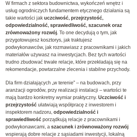
W firmach z sektora budownictwa, wykończeń wnętrz i
usług ogrodniczych fundamentem etycznego działania są
takie wartości jak
uczciwość, przejrzystość,
odpowiedzialność, sprawiedliwość, szacunek oraz
zrównoważony rozwój
. To one decydują o tym, jak
przygotowujesz kosztorys, jak traktujesz
podwykonawców, jak rozmawiasz z pracownikami i jakich
materiałów używasz na inwestycjach. Bez tych wartości
trudno zbudować trwałe relacje, które przekładają się na
rekomendacje, powtarzalne zlecenia i stabilne przychody.
Dla firm działających „w terenie” – na budowach, przy
aranżacji ogrodów, przy realizacji instalacji – wartości te
mają bardzo konkretny wymiar praktyczny.
Uczciwość i
przejrzystość
ułatwiają współpracę z inwestorem i
inspektorem nadzoru,
odpowiedzialność i
sprawiedliwość
porządkują relacje z pracownikami i
podwykonawcami, a
szacunek i zrównoważony rozwój
wspierają dobre relacje z sąsiadami inwestycji, lokalną