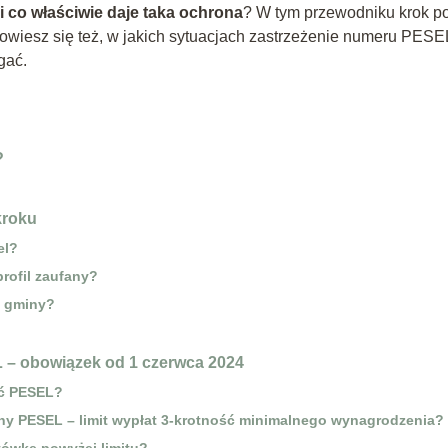
i co właściwie daje taka ochrona
? W tym przewodniku krok p
Dowiesz się też, w jakich sytuacjach zastrzeżenie numeru PESE
gać.
?
kroku
el?
profil zaufany?
e gminy?
 – obowiązek od 1 czerwca 2024
ić PESEL?
ny PESEL – limit wypłat 3-krotność minimalnego wynagrodzenia?
tówkę powyżej limitu?