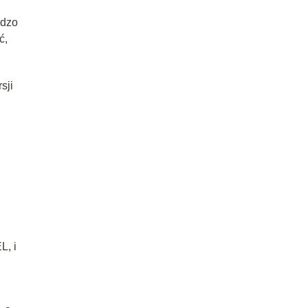
dzo
ć,
sji
L, i