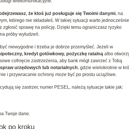
sługi telekomunikacyjne.
odejrzewasz, że ktoś już posługuje się Twoimi danymi
, na
ym, którego nie składałeś. W takiej sytuacji warto jednocześnie
 zgłosić sprawę na policję. Dzięki temu ograniczasz ryzyko
 na próby wyłudzeń.
być niewygodne i trzeba je dobrze przemyśleć. Jeżeli w
hipoteczny, kredyt gotówkowy, pożyczkę ratalną
albo otworz
sowe cofnięcie zastrzeżenia, aby bank mógł zawrzeć z Tobą
spraw urzędowych lub notarialnych
, gdzie wielokrotnie w kr
nie i przywracanie ochrony może być po prostu uciążliwe.
cydują się zastrzec numer PESEL, należą sytuacje takie jak:
na Twoje dane.
ok po kroku