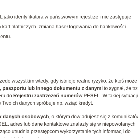
jako identyfikatora w państwowym rejestrze i nie zastępuje
a kart płatniczych, zmiana haseł logowania do bankowości
entu.
de wszystkim wtedy, gdy istnieje realne ryzyko, że ktoś może 
, paszportu lub innego dokumentu z danymi
to sygnał, że tr
eru do
Rejestru zastrzeżeń numerów PESEL
. W takiej sytuacji
e Twoich danych spróbuje np. wziąć kredyt.
k danych osobowych
, o którym dowiadujesz się z komunikat
ESEL, adres lub dane kontaktowe znalazły się w niepowołanych
ąco utrudnia przestępcom wykorzystanie tych informacji do