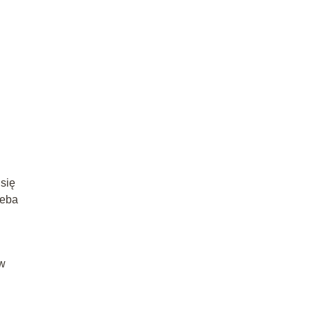
się
zeba
ów