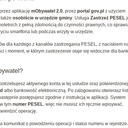
przez aplikację
mObywatel 2.0
, przez
portal gov.pl
z użyciem
 także
osobiście w urzędzie gminy
. Usługa
Zastrzeż PESEL
j
noletnich z pełną zdolnością do czynności prawnych, co sprawi
życiu smartfona lub podczas wizyty w urzędzie.
ków dla każdego z kanałów zastrzegania PESEL, z naciskiem n
 i moment, w którym zastrzeżenie staje się widoczne dla ban
bywatel?
 potrzebujesz aktywnego konta w tej usłudze oraz potwierdzonej
ód
albo bankowość elektroniczną. Po zalogowaniu otwierasz lis
 następnie postępujesz zgodnie z instrukcją w aplikacji. System
 w tym
numer PESEL
, więc nie musisz ich ręcznie wpisywać,
wierdzić operację.
a komunikat o powodzeniu operacji i status numeru w rejestrze.