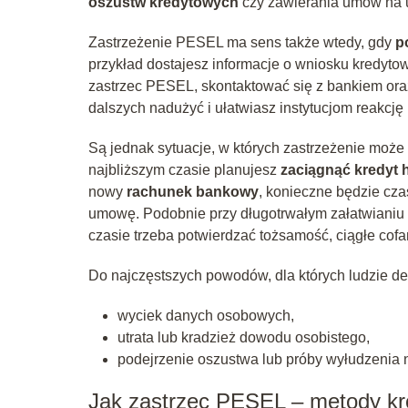
oszustw kredytowych
czy zawierania umów na u
Zastrzeżenie PESEL ma sens także wtedy, gdy
p
przykład dostajesz informacje o wniosku kredytow
zastrzec PESEL, skontaktować się z bankiem oraz
dalszych nadużyć i ułatwiasz instytucjom reakcję
Są jednak sytuacje, w których zastrzeżenie może 
najbliższym czasie planujesz
zaciągnąć kredyt 
nowy
rachunek bankowy
, konieczne będzie cza
umowę. Podobnie przy długotrwałym załatwianiu
czasie trzeba potwierdzać tożsamość, ciągłe cofa
Do najczęstszych powodów, dla których ludzie de
wyciek danych osobowych,
utrata lub kradzież dowodu osobistego,
podejrzenie oszustwa lub próby wyłudzenia 
Jak zastrzec PESEL – metody kr