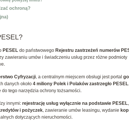
ądzać ochroną?
jna)
 PESEL?
go
PESEL
do państwowego
Rejestru zastrzeżeń numerów P
przy zawieraniu umów i świadczeniu usług przez różne podmioty
we.
erstwo Cyfryzacji
, a centralnym miejscem obsługi jest portal
go
ch danych około
4 miliony Polek i Polaków zastrzegło PESEL
e do tego narzędzia ochrony tożsamości.
zy innymi:
rejestrację usług wyłącznie na podstawie PESEL
,
kredytów i pożyczek
, zawieranie umów leasingu, wydanie
kopi
alnych dotyczących nieruchomości.