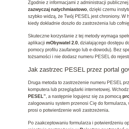
Zgodnie z informacjami z administracji publiczne
zazwyczaj natychmiastowo
, dzięki czemu insty
szybko widzą, że Twój PESEL jest chroniony. W h
kiedy dokładnie doszło do zastrzeżenia lub cofni
Skuteczne korzystanie z tej metody wymaga spełn
aplikacji
mObywatel 2.0
, działającego dostępu d
pomocy profilu zaufanego lub e-dowodu). Bez spe
tożsamości i nie dodasz numeru PESEL do rejest
Jak zastrzec PESEL przez portal gov.
Druga metoda to zastrzeżenie numeru PESEL prz
komputera lub przeglądarki internetowej. Wchodzi
PESEL”
, a następnie logujesz się za pomocą
pr
zalogowaniu system przenosi Cię do formularza,
prosi o potwierdzenie woli zastrzeżenia.
Po zaakceptowaniu formularza i potwierdzeniu o