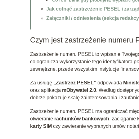
Jak cofnąć zastrzeżenie PESEL i zarz
Załączniki / odniesienia (sekcja redakcy
Czym jest zastrzeżenie numeru
Zastrzeżenie numeru PESEL to wpisanie Twoje
co ogranicza wykorzystanie tego identyfikatora 
zewnętrzne, przede wszystkim instytucje finanso
Za usługę
„Zastrzeż PESEL”
odpowiada
Minist
oraz aplikacja
mObywatel 2.0
. Według dostępny
dobrze pokazuje skalę zainteresowania i zaufani
Zastrzeżenie numeru PESEL ma ograniczać międ
otwieranie
rachunków bankowych
, zaciąganie
karty SIM
czy zawieranie wybranych umów notari