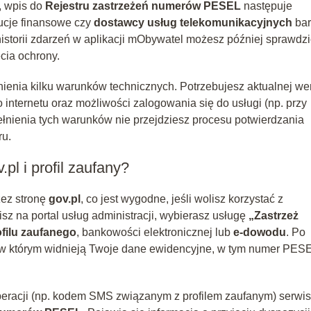
j, wpis do
Rejestru zastrzeżeń numerów PESEL
następuje
tucje finansowe czy
dostawcy usług telekomunikacyjnych
bar
istorii zdarzeń w aplikacji mObywatel możesz później sprawdzi
ęcia ochrony.
ienia kilku warunków technicznych. Potrzebujesz aktualnej wer
o internetu oraz możliwości zalogowania się do usługi (np. przy
łnienia tych warunków nie przejdziesz procesu potwierdzania
ru.
pl i profil zaufany?
ez stronę
gov.pl
, co jest wygodne, jeśli wolisz korzystać z
sz na portal usług administracji, wybierasz usługę
„Zastrzeż
ofilu zaufanego
, bankowości elektronicznej lub
e-dowodu
. Po
 w którym widnieją Twoje dane ewidencyjne, w tym numer PESE
peracji (np. kodem SMS związanym z profilem zaufanym) serwis