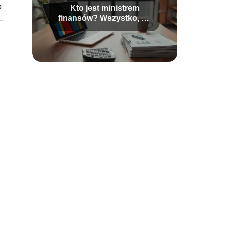
o
Kto jest ministrem
finansów? Wszystko, co
L
musisz wiedzieć