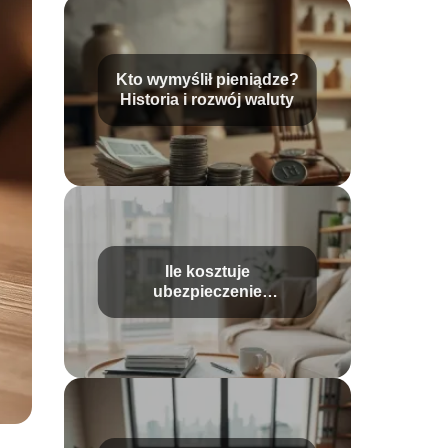
Kto wymyślił pieniądze?
Historia i rozwój waluty
Ile kosztuje
ubezpieczenie
mieszkania?
Przewodnik po cenach i
ofertach